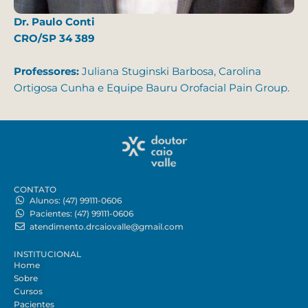
Dr. Paulo Conti
CRO/SP 34 389
Professores:
Juliana Stuginski Barbosa, Carolina
Ortigosa Cunha e Equipe Bauru Orofacial Pain Group.
CONTATO
Alunos: (47) 99111-0606
Pacientes: (47) 99111-0606
atendimento.drcaiovalle@gmail.com
INSTITUCIONAL
Home
Sobre
Cursos
Pacientes